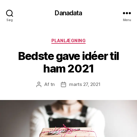
Danadata
Søg
Menu
Kategorier
PLANLÆGNING
Bedste gave idéer til
ham 2021
Af
tn
marts 27, 2021
Indlægsforfatter
Indlægsdato