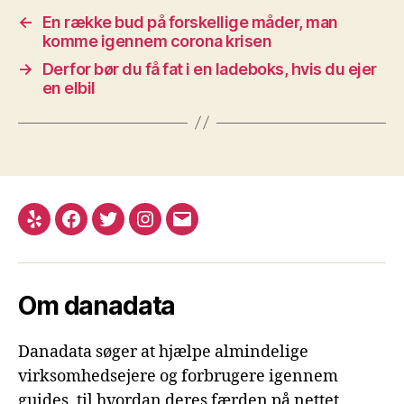
←
En række bud på forskellige måder, man
komme igennem corona krisen
→
Derfor bør du få fat i en ladeboks, hvis du ejer
en elbil
Yelp
Facebook
Twitter
Instagram
E-
mail
Om danadata
Danadata søger at hjælpe almindelige
virksomhedsejere og forbrugere igennem
guides, til hvordan deres færden på nettet