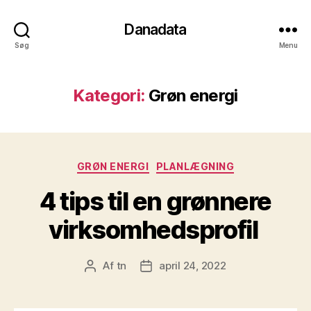
Danadata
Søg
Menu
Kategori:
Grøn energi
Kategorier
GRØN ENERGI
PLANLÆGNING
4 tips til en grønnere
virksomhedsprofil
Af
tn
april 24, 2022
Indlægsforfatter
Indlægsdato