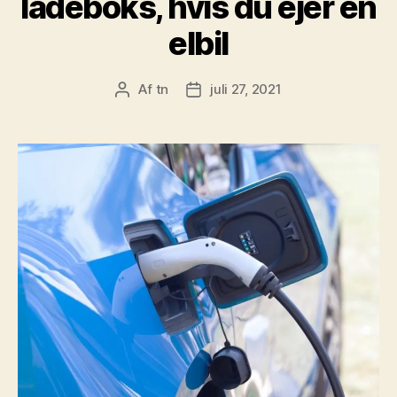
ladeboks, hvis du ejer en
elbil
Af
tn
juli 27, 2021
Indlægsforfatter
Indlægsdato